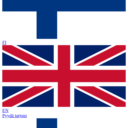
FI
EN
Pyydä tarjous