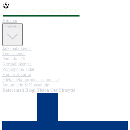
Etusivu
Palvelut
Jalkapallokentät
Tenniskentät
Padel-kentät
Koripallokentät
Pohjatyöt & aidat
Huolto & siirrot
Hiekkatekonurmien asennukset
Suunnittelu & Konsultointi
Referenssit
Blogi
Tietoa
Ota Yhteyttä