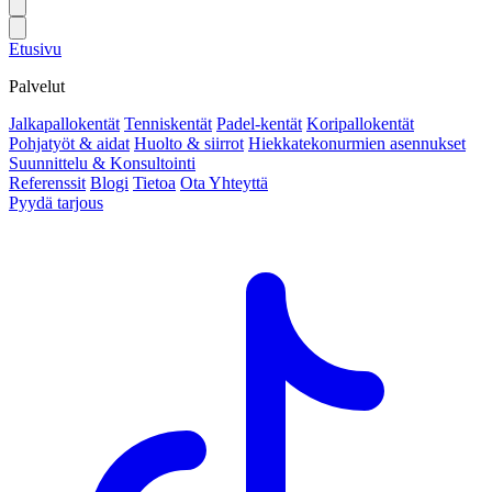
Etusivu
Palvelut
Jalkapallokentät
Tenniskentät
Padel-kentät
Koripallokentät
Pohjatyöt & aidat
Huolto & siirrot
Hiekkatekonurmien asennukset
Suunnittelu & Konsultointi
Referenssit
Blogi
Tietoa
Ota Yhteyttä
Pyydä tarjous