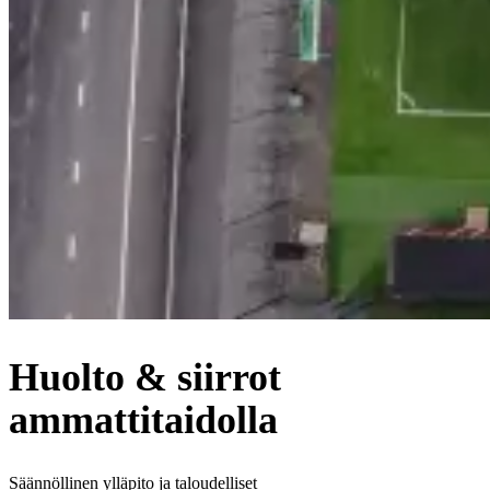
Huolto & siirrot
ammattitaidolla
Säännöllinen ylläpito ja taloudelliset