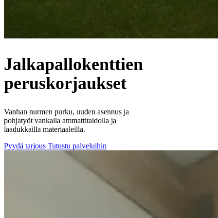
Jalkapallokenttien
peruskorjaukset
Vanhan nurmen purku, uuden asennus ja
pohjatyöt vankalla ammattitaidolla ja
laadukkailla materiaaleilla.
Pyydä tarjous
Tutustu palveluihin