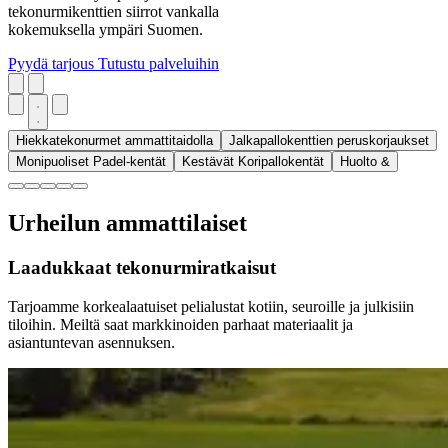
tekonurmikenttien siirrot vankalla
kokemuksella ympäri Suomen.
Pyydä tarjous
Tutustu palveluihin
Hiekkatekonurmet ammattitaidolla
Jalkapallokenttien peruskorjaukset
Monipuoliset Padel-kentät
Kestävät Koripallokentät
Huolto &
Urheilun ammattilaiset
Laadukkaat tekonurmiratkaisut
Tarjoamme korkealaatuiset pelialustat kotiin, seuroille ja julkisiin
tiloihin. Meiltä saat markkinoiden parhaat materiaalit ja
asiantuntevan asennuksen.